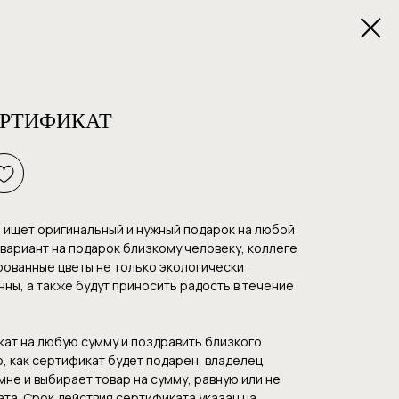
ЕРТИФИКАТ
о ищет оригинальный и нужный подарок на любой
вариант на подарок близкому человеку, коллеге
рованные цветы не только экологически
нны, а также будут приносить радость в течение
ат на любую сумму и поздравить близкого
о, как сертификат будет подарен, владелец
не и выбирает товар на сумму, равную или не
та. Срок действия сертификата указан на