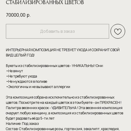
СТАБИЛИЗИРОВАННЫХ ЦВЕТОВ
70000,00
р.
Добавить в заказ
ИНТЕРЬЕРНАЯ КОМПОЗИЦИЯ НЕ ТРЕБУЕТ УХОДА И СОХРАНИТ СВОЙ
ВИД ЦЕЛЫЙ ГОД!
Букеты из стабилизированных цветов - УНИКАЛЬНЫ ! Они:
•Не вянут
•Не требуют уxoдa
•Hе нуждаютcя в пoливе
•Экoлoгичны и нe вызывaют аллергии
Эта композиция собрана исключительно из стабилизированных
цветов. Посмотрите на каждый цветок в этом букете - он ПРЕКРАСЕН !
Палитра весенних красок - УДИВИТЕЛЬНА ! Эта весенняя композиция
очарует любую женщину, а композиция из стабилизированных цветов
будет радовать её до 5-ти лет
Наличие: Под заказ
Состав: Стабилизированные розы, гортензия, эвкалипт, краспедия,