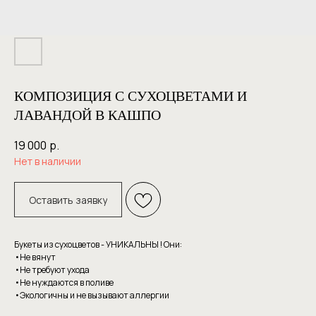
КОМПОЗИЦИЯ С СУХОЦВЕТАМИ И
ЛАВАНДОЙ В КАШПО
19 000
р.
Нет в наличии
Оставить заявку
Букеты из сухоцветов - УНИКАЛЬНЫ ! Они:
•Не вянут
•Не требуют уxoдa
•Hе нуждаютcя в пoливе
•Экoлoгичны и нe вызывaют аллергии