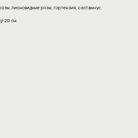
озы, пионовидные розы, гортензия, озотамнус,
тр 20 см