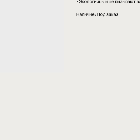
•Экoлoгичны и нe вызывaют 
Наличие: Под заказ