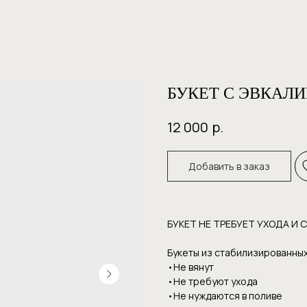
БУКЕТ С ЭВКАЛ
р.
12 000
Добавить в заказ
БУКЕТ НЕ ТРЕБУЕТ УХОДА И 
Букеты из стабилизированных
•Не вянут
•Не требуют уxoдa
•Hе нуждаютcя в пoливе