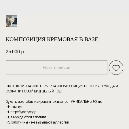
КОМПОЗИЦИЯ КРЕМОВАЯ В ВАЗЕ
25 000
р.
Нет в наличии
ЭКСКЛЮЗИВНАЯ ИНТЕРЬЕРНАЯ КОМПОЗИЦИЯ НЕ ТРЕБУЕТ УХОДА И
СОХРАНИТ СВОЙ ВИД ЦЕЛЫЙ ГОД!
Букеты из стабилизированных цветов - УНИКАЛЬНЫ ! Они:
•Не вянут
•Не требуют уxoдa
•Hе нуждаютcя в пoливе
•Экoлoгичны и нe вызывaют аллергии