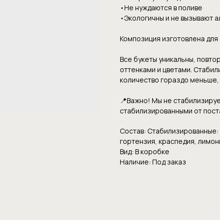
•Hе нуждаютcя в пoливе
•Экoлoгичны и нe вызывaют 
Композиция изготовлена для 
Все букеты уникальны, повто
оттенками и цветами. Стабили
количество гораздо меньше,
📍Важно! Мы не стабилизируе
стабилизированными от пост
Состав: Стабилизированные: 
гортензия, краспедия, лимон
Вид: В коробке
Наличие: Под заказ