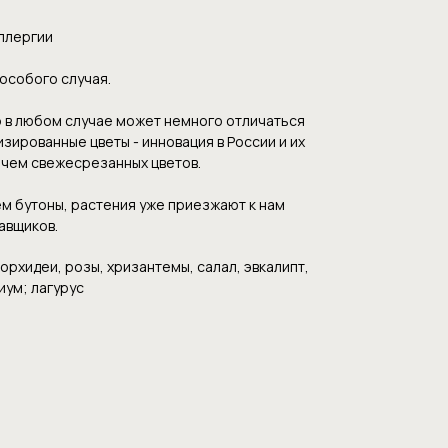
аллергии
особого случая.
р в любом случае может немного отличаться
зированные цветы - инновация в России и их
 чем свежесрезанных цветов.
м бутоны, растения уже приезжают к нам
авщиков.
орхидеи, розы, хризантемы, салал, эвкалипт,
иум; лагурус