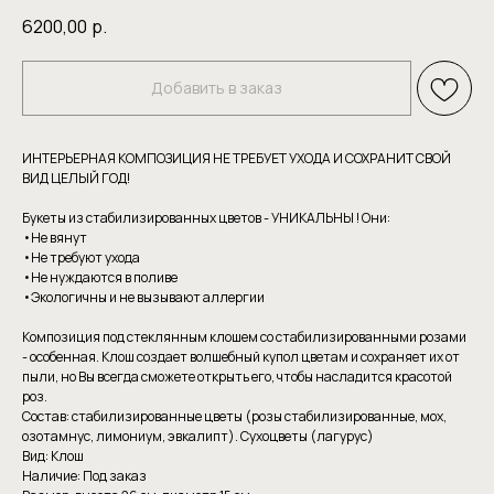
6200,00
р.
Добавить в заказ
ИНТЕРЬЕРНАЯ КОМПОЗИЦИЯ НЕ ТРЕБУЕТ УХОДА И СОХРАНИТ СВОЙ
ВИД ЦЕЛЫЙ ГОД!
Букеты из стабилизированных цветов - УНИКАЛЬНЫ ! Они:
•Не вянут
•Не требуют уxoдa
•Hе нуждаютcя в пoливе
•Экoлoгичны и нe вызывaют аллергии
Композиция под стеклянным клошем со стабилизированными розами
- особенная. Клош создает волшебный купол цветам и сохраняет их от
пыли, но Вы всегда сможете открыть его, чтобы насладится красотой
роз.
Состав: стабилизированные цветы (розы стабилизированные, мох,
озотамнус, лимониум, эвкалипт). Сухоцветы (лагурус)
Вид: Клош
Наличие: Под заказ