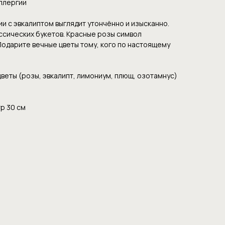
аллергии
ии с эвкалиптом выглядит утончённо и изысканно.
ссических букетов. Красные розы символ
Подарите вечные цветы тому, кого по настоящему
веты (розы, эвкалипт, лимониум, плющ, озотамнус)
р 30 см