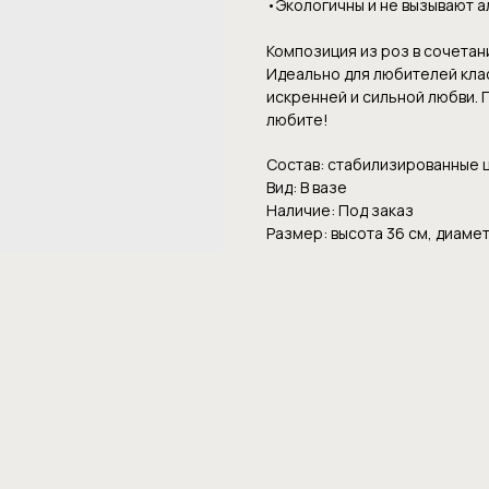
•Экoлoгичны и нe вызывaют 
Композиция из роз в сочетан
Идеально для любителей кла
искренней и сильной любви. 
любите!
Состав: стабилизированные ц
Вид: В вазе
Наличие: Под заказ
Размер: высота 36 см, диамет