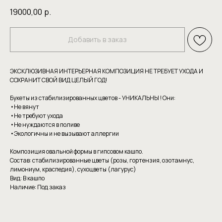
19000,00
р.
Добавить в заказ
ЭКСКЛЮЗИВНАЯ ИНТЕРЬЕРНАЯ КОМПОЗИЦИЯ НЕ ТРЕБУЕТ УХОДА И
СОХРАНИТ СВОЙ ВИД ЦЕЛЫЙ ГОД!
Букеты из стабилизированных цветов - УНИКАЛЬНЫ ! Они:
•Не вянут
•Не требуют уxoдa
•Hе нуждаютcя в пoливе
•Экoлoгичны и нe вызывaют аллергии
Композиция овальной формы в гипсовом кашпо.
Состав: стабилизированные цветы (розы, гортензия, озотамнус,
лимониум, краспедия), сухоцветы (лагурус)
Вид: В кашпо
Наличие: Под заказ